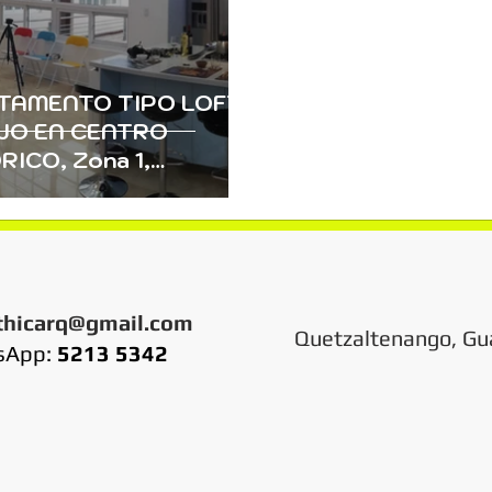
TAMENTO TIPO LOFT
JO EN CENTRO
RICO, Zona 1,
altenango
thicarq@gmail.com
Quetzaltenango, Gu
sApp:
5213 5342