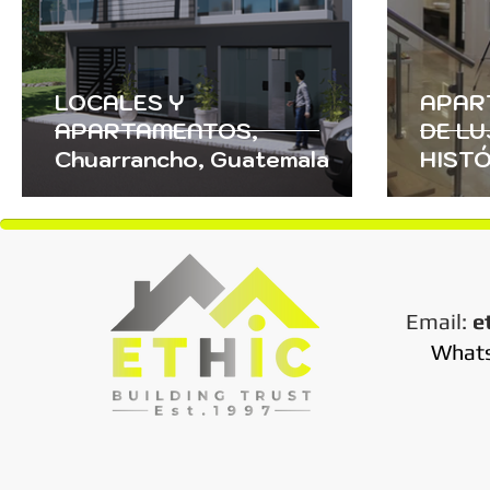
LOCALES Y
APAR
APARTAMENTOS,
DE LU
Chuarrancho, Guatemala
HISTÓ
Quetz
Email:
e
What