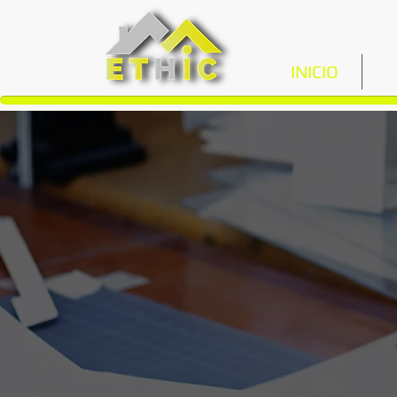
INICIO
N
BU