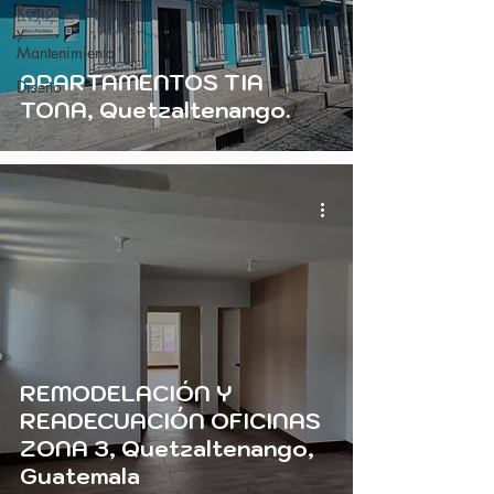
Remodelación
y
Mantenimiento
APARTAMENTOS TIA
Diseño
TONA, Quetzaltenango.
REMODELACIÓN Y
READECUACIÓN OFICINAS
ZONA 3, Quetzaltenango,
Guatemala