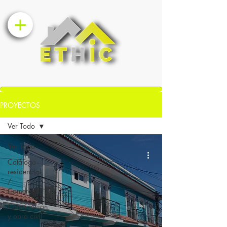
PROYECTOS
Ver Todo
Ver Todo
Catálogo
residencial
/
Comercial
Construcción
y obra civíl