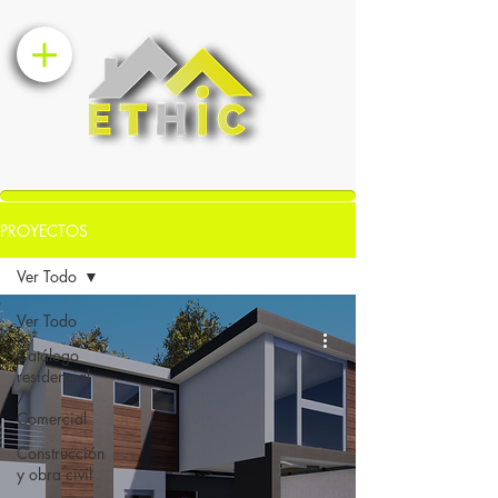
PROYECTOS
Ver Todo
Ver Todo
Catálogo
residencial
/
Comercial
Construcción
y obra civíl