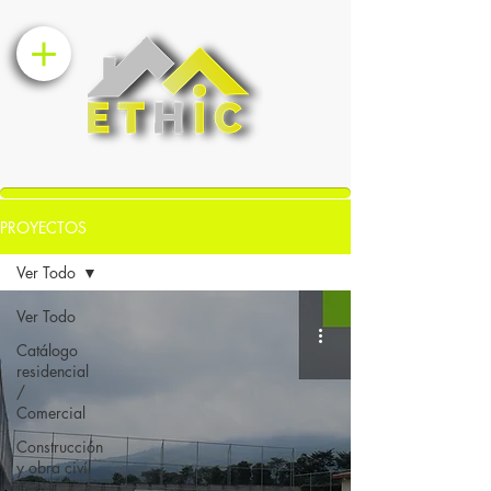
PROYECTOS
Ver Todo
Ver Todo
Catálogo
residencial
/
Comercial
Construcción
y obra civíl