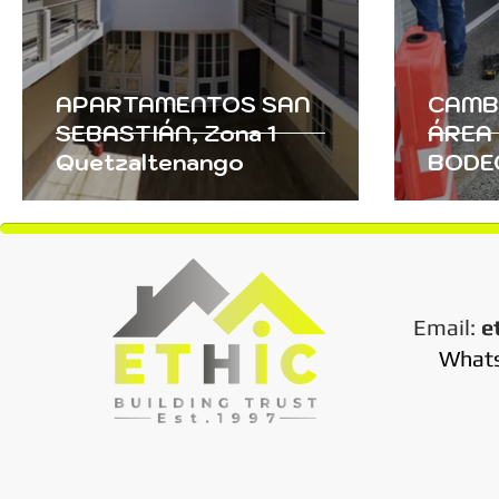
APARTAMENTOS SAN
CAMB
SEBASTIÁN, Zona 1
ÁREA 
Quetzaltenango
BODEG
Email:
e
What