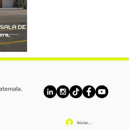
SALA DE
era,
atemala.
Iniciar sesión