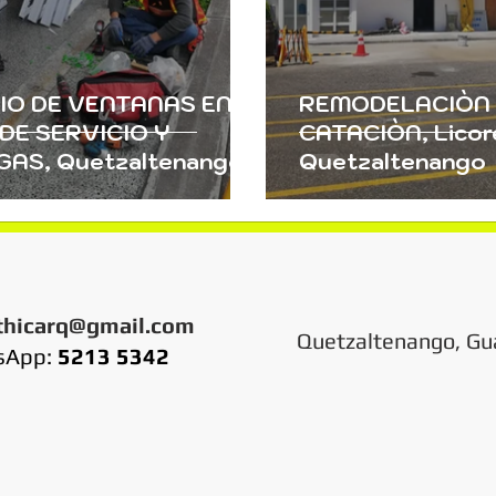
IO DE VENTANAS EN
REMODELACIÒN 
DE SERVICIO Y
CATACIÒN, Licor
AS, Quetzaltenango
Quetzaltenango
thicarq@gmail.com
Quetzaltenango, Gu
sApp:
5213 5342