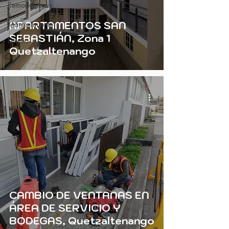
Remodelación
y
APARTAMENTOS SAN
Mantenimiento
SEBASTIÁN, Zona 1
Diseño
Quetzaltenango
CAMBIO DE VENTANAS EN
ÁREA DE SERVICIO Y
BODEGAS, Quetzaltenango