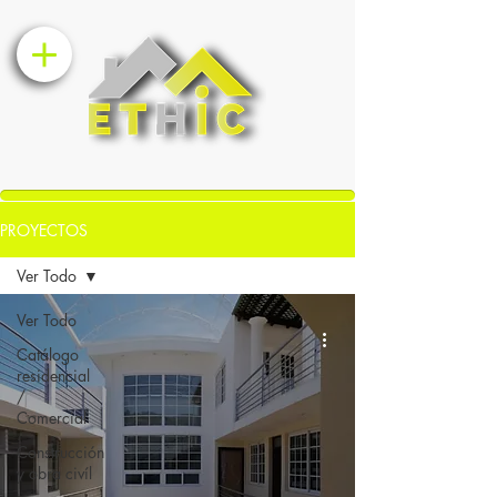
PROYECTOS
Ver Todo
Ver Todo
Catálogo
residencial
/
Comercial
Construcción
y obra civíl