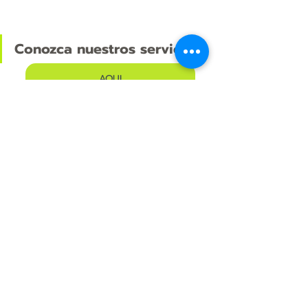
Conozca nuestros servicios 
AQUI
mantenimiento
industrial
Remodelación y Mantenimiento
Entradas recientes
Ver todo