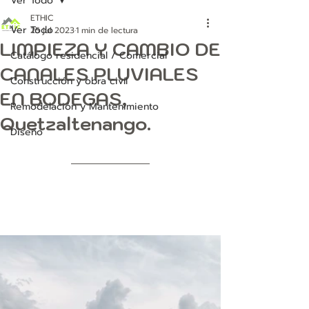
Ver Todo
ETHIC
Ver Todo
25 jul 2023
1 min de lectura
LIMPIEZA Y CAMBIO DE
Catálogo residencial / Comercial
CANALES PLUVIALES
Construcción y obra civíl
EN BODEGAS,
Remodelación y Mantenimiento
Quetzaltenango.
Diseño