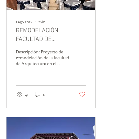
1 ago 2024
∙
1
min
REMODELACIÓN
FACULTAD DE
ARQUITECTURA.
Descripción: Proyecto de
Universidad Rafael
remodelación de la facultad
de Arquitectura en el
Landivar, Quetzaltenango.
edificio Hermano Pedro, de
la Universidad Rafael
Landivar...
41
0